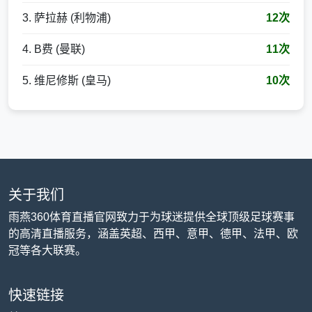
3. 萨拉赫 (利物浦)
12次
4. B费 (曼联)
11次
5. 维尼修斯 (皇马)
10次
关于我们
雨燕360体育直播官网致力于为球迷提供全球顶级足球赛事
的高清直播服务，涵盖英超、西甲、意甲、德甲、法甲、欧
冠等各大联赛。
快速链接